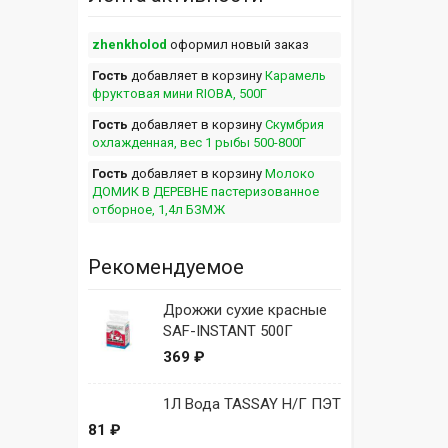
zhenkholod
оформил новый заказ
Гость
добавляет в корзину
Карамель
фруктовая мини RIOBA, 500Г
Гость
добавляет в корзину
Скумбрия
охлажденная, вес 1 рыбы 500-800Г
Гость
добавляет в корзину
Молоко
ДОМИК В ДЕРЕВНЕ пастеризованное
отборное, 1,4л БЗМЖ
Рекомендуемое
Дрожжи сухие красные
SAF-INSTANT 500Г
369 ₽
1Л Вода TASSAY Н/Г ПЭТ
81 ₽