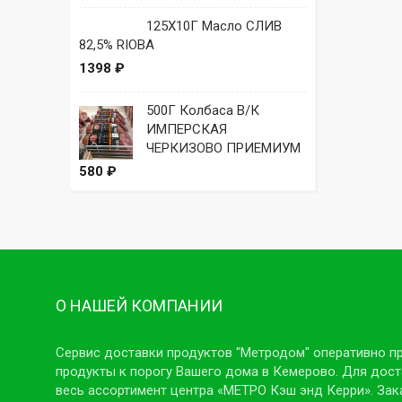
125Х10Г Масло СЛИВ
82,5% RIOBA
1398 ₽
500Г Колбаса В/К
ИМПЕРСКАЯ
ЧЕРКИЗОВО ПРИЕМИУМ
580 ₽
О НАШЕЙ КОМПАНИИ
Сервис доставки продуктов "Метродом" оперативно п
продукты к порогу Вашего дома в Кемерово. Для дост
весь ассортимент центра «МЕТРО Кэш энд Керри». Зак