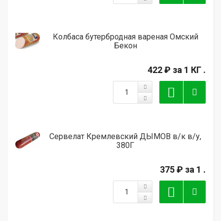
Колбаса бутербродная вареная Омский
Бекон
422 ₽
за 1 КГ .
Сервелат Кремлевский ДЫМОВ в/к в/у,
380Г
375 ₽
за 1 .