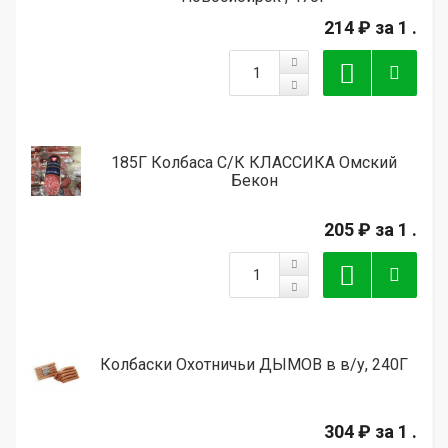
214 ₽
за 1 .
185Г Колбаса С/К КЛАССИКА Омский
Бекон
205 ₽
за 1 .
Колбаски Охотничьи ДЫМОВ в в/у, 240Г
304 ₽
за 1 .