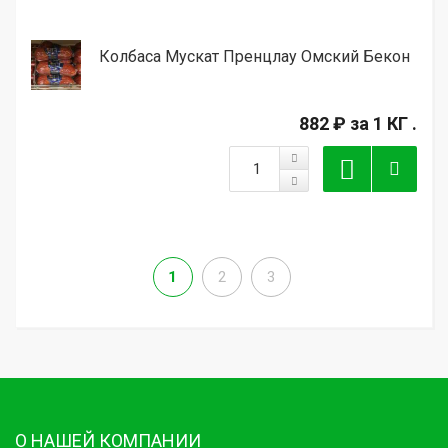
Колбаса Мускат Пренцлау Омский Бекон
882 ₽
за 1 КГ .
1
2
3
О НАШЕЙ КОМПАНИИ