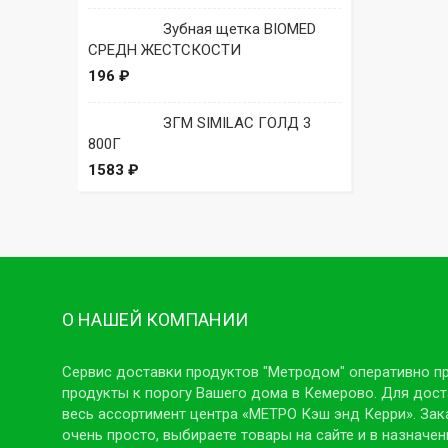
Зубная щетка BIOMED
СРЕДН ЖЕСТСКОСТИ
196 ₽
ЗГМ SIMILAC ГОЛД 3
800Г
1583 ₽
О НАШЕЙ КОМПАНИИ
Сервис доставки продуктов "Метродом" оперативно п
продукты к порогу Вашего дома в Кемерово. Для дост
весь ассортимент центра «МЕТРО Кэш энд Керри». Зак
очень просто, выбираете товары на сайте и в назначен